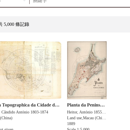
共 5,000 條記錄
Planta Topographica da Cidade de Macáo
Planta da Peninsula de Macau
, Cândido António 1803-1874
Heitor, António 1855-1932
(China)
Land use,Macau (China)
1889
ot given.
Scale 1:5,000.