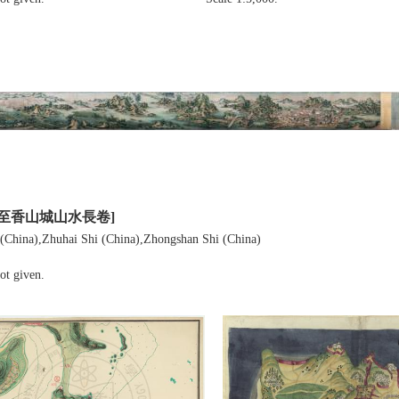
門至香山城山水長卷]
(China),Zhuhai Shi (China),Zhongshan Shi (China)
ot given.