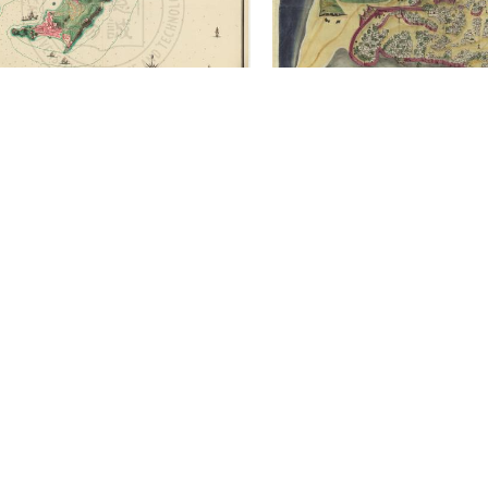
Plan de la Ville de Macao, et de ses environs aux Portugais
Macao
Lafitte de Brassier, Louis François Grégoire 1745-17--
Resende, Pedro Barreto de ca. 15-
(China),Pearl River Estuary (China)
Macau (China)
1635
ca. 1:8,500] (E 113°35' / N 22°16').
Scale not given.