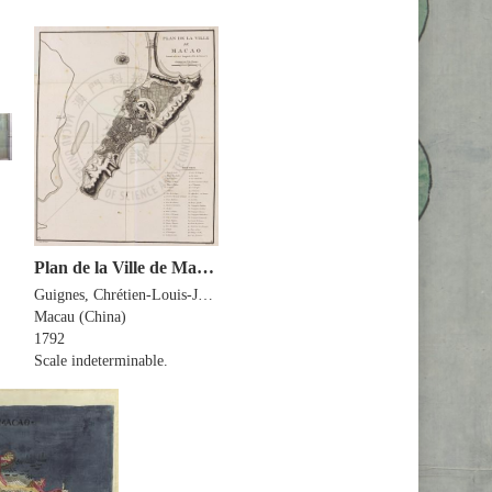
Plan de la Ville de Macao : latitude 22º 12' 44'', longitude à l'Est de Paris mº 5'
Guignes, Chrétien-Louis-Joseph de 1759-1845
Macau (China)
1792
Scale indeterminable.