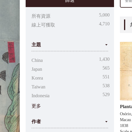
篩選
吳衛鳴·澳門藝術文獻庫
5,000
所有資源
4,710
線上可獲取
主題
澳門影像館
1,430
China
565
Japan
551
Korea
538
Taiwan
大學捐贈藏品庫
529
Indonesia
更多
Osório
Macau 
作者
1838
全球地圖中的澳門
Scale n