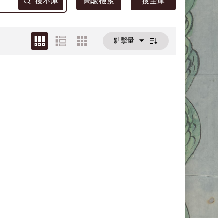
搜本庫
高級檢索
搜全庫
點擊量