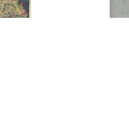
--1651