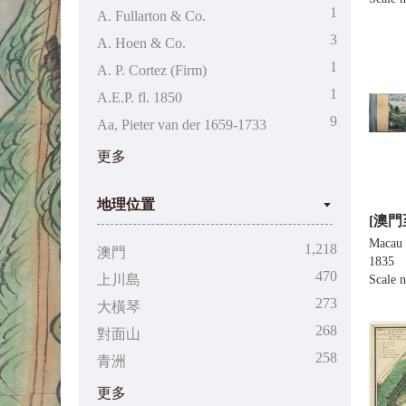
1
A. Fullarton & Co.
3
A. Hoen & Co.
1
A. P. Cortez (Firm)
1
A.E.P. fl. 1850
9
香山澳門資料庫
Aa, Pieter van der 1659-1733
更多
地理位置
[澳
Macau 
1,218
澳門科技大學機構典藏
澳門
1835
470
上川島
Scale n
273
大橫琴
268
對面山
258
青洲
更多