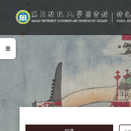
沈仲強師生專藏