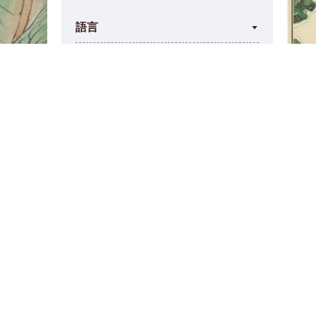
語言
1,000
English
867
Latin
862
Multiple languages
Macau 
462
Chinese
1781
436
Portuguese
Scale [
更多
來源
2
Abel, Clarke, 1789-1826. Narrative of a journey in the interior of China, and of a voyage to and from that country, in 1816 and 1817.
1
Adam and Charles Black (Firm). Black's General Atlas of the World. Edinburgh : Adam & Charles Black, [1879].
1
Adam and Charles Black (Firm). Black's General Atlas. Edinburgh : Adam and Charles, North Bridge ; Longman & Co. ; Simpkin, Marshall, & Co. ; Whittaker & Co. ; and Hamilton, M.DCCC.XLIV. [1844].
1
Adam and Charles Black (Firm). Black's general atlas of the world. Edinburgh : Adam and Charles Black, MDCCCLXXIX [1879],